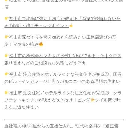
店
福山市で現場に強い工務店が教える「新築で後悔しないた
めの設計・施工チェックポイント
福山市家づくりを考え始めたら読みたい工務店選びの基
準！マキタの強み
福山市の株式会社マキタの公式LINEができました｜クロス
張り替えなどのご相談もお気軽にどうぞ★
福山市 注文住宅／ホテルライクな注文住宅が完成①｜圧巻
のビルトインガレージと広々バルコニーのある理想の住まい
福山市 注文住宅／ホテルライクな注文住宅が完成②｜グラ
フテクトキッチンが映える吹き抜けリビング
タイル床で叶
える上質な住まい
自社職人×卸問屋からの直接仕入れ。理想の空間を「適正価