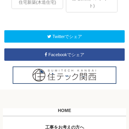
想の
住宅新築(木造住宅)
ト)
」で
Twitterでシェア
Facebookでシェア
HOME
工事をお考えの方へ