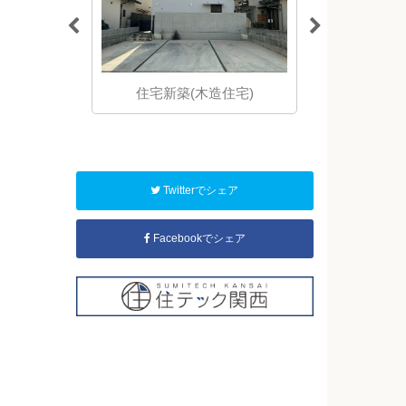
からの直接仕
住宅新築(木造住宅)
住宅新築(
間を「適正価
ます。
Twitterでシェア
Facebookでシェア