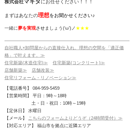
マキタ
株式会社
にお任せください！！！
理想
まずはあなたの
をお聞かせください♪
一緒に
夢を実現
させ
ましょう(‘ω’)ノ
★★★
自社職人×卸問屋からの直接仕入れ。理想の空間を「適正価
格」で叶えます。≫
住宅新築(木造住宅)≫
住宅新築(コンクリート)≫
店舗新築≫
店舗改装≫
住宅リフォーム・リノベーション≫
【電話番号】 084-959-5459
【営業時間】 平日：9時～18時
土・日・祝日：10時～19時
【定休日】 水曜日
【メール】
こちらのフォームよりどうぞ（24時間受付）≫
【対応エリア】 福山市を拠点に近隣エリア