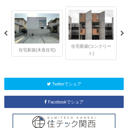
ら
住宅新築(コンクリー
想の
住宅新築(木造住宅)
ト)
」で
Twitterでシェア
Facebookでシェア