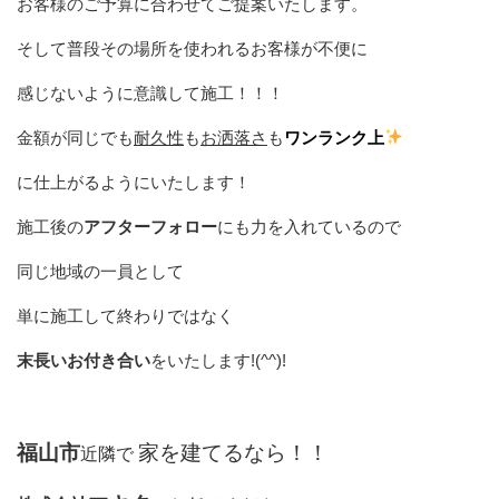
お客様のご予算に合わせてご提案いたします。
そして普段その場所を使われるお客様が不便に
感じないように意識して施工！！！
金額が同じでも
耐久性
も
お洒落さ
も
ワンランク上
に仕上がるようにいたします！
施工後の
アフターフォロー
にも力を入れているので
同じ地域の一員として
単に施工して終わりではなく
末長いお付き合い
をいたします!(^^)!
福山市
家を建てるなら！！
近隣で