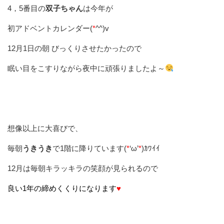
4，5番目の
双子ちゃん
は今年が
初アドベントカレンダー(
*
^^)v
12月1日の朝 びっくりさせたかったので
眠い目をこすりながら夜中に頑張りましたよ～
想像以上に大喜びで、
毎朝
うきうき
で1階に降りています(
*
‘ω’
*
)ｶﾜｲｲ
12月は毎朝キラッキラの笑顔が見られるので
良い1年の締めくくりになります
♥