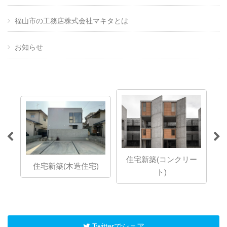
福山市の工務店株式会社マキタとは
お知らせ
ら
住宅新築(コンクリー
想の
住宅新築(木造住宅)
ト)
」で
Twitterでシェア