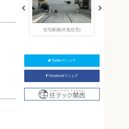
からの直接仕
住宅新築(木造住宅)
住宅新築(
間を「適正価
ます。
Twitterでシェア
Facebookでシェア