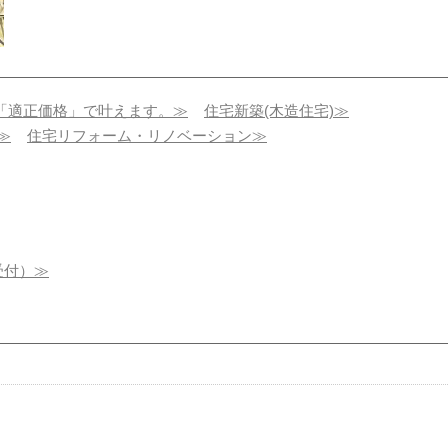
自社職人×卸問屋
住宅リフォーム・リノベーシ
「適正価格」で叶えます。≫
住宅新築(木造住宅)≫
入れ。理想の空
ョン
≫
住宅リフォーム・リノベーション≫
格」で叶え
受付）≫