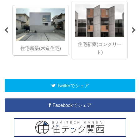
ら
住宅新築(コンクリー
想の
住宅新築(木造住宅)
ト)
」で
Twitterでシェア
Facebookでシェア