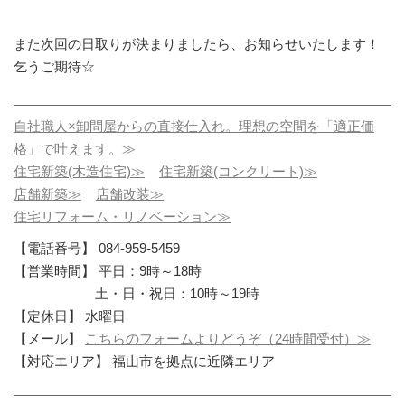
また次回の日取りが決まりましたら、お知らせいたします！
乞うご期待☆
自社職人×卸問屋からの直接仕入れ。理想の空間を「適正価
格」で叶えます。≫
住宅新築(木造住宅)≫
住宅新築(コンクリート)≫
店舗新築≫
店舗改装≫
住宅リフォーム・リノベーション≫
【電話番号】 084-959-5459
【営業時間】 平日：9時～18時
土・日・祝日：10時～19時
【定休日】 水曜日
【メール】
こちらのフォームよりどうぞ（24時間受付）≫
【対応エリア】 福山市を拠点に近隣エリア